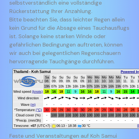
selbstverständlich eine vollständige
Rückerstattung Ihrer Anzahlung.
Bitte beachten Sie, dass leichter Regen allein
kein Grund für die Absage eines Tauchausflugs
ist. Solange keine starken Winde oder
gefährlichen Bedingungen auftreten, können
wir auch bei gelegentlichen Regenschauern
hervorragende Tauchgänge durchführen.
Thailand - Koh Samui
Powered b
Sa
Su
Su
Su
Su
Su
Mo
Mo
Mo
Mo
Mo
Tu
Tu
08.
09.
09.
09.
09.
09.
10.
10.
10.
10.
10.
11.
11.
1
19h
07h
10h
13h
16h
19h
07h
10h
13h
16h
19h
07h
10h
1
Wind speed
(knots)
18
16
18
11
9
16
16
18
11
9
16
15
14
Wind direction
Wave
(m)
-
-
-
-
-
-
-
-
-
-
-
-
-
*Temperature
(°C)
30
28
29
30
30
30
28
28
29
30
30
28
28
Cloud cover (%)
-
100
100
100
100
100
100
100
100
100
100
100
100
1
*Precip. (mm/3h)
-
-
-
-
-
-
-
-
-
-
-
-
-
Timezone:
+07
(UTC+7)
06:13 - 18:38
30 °C
[
Feste und Veranstaltungen auf Koh Samui