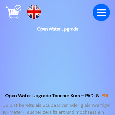
Zum
Inhalt
springen
Open Water
Upgrade
Open Water Upgrade Taucher Kurs – PADI &
IFDI
Du bist bereits als Scuba Diver oder gleichwertiger
10-Meter-Taucher zertifiziert und möchtest ein